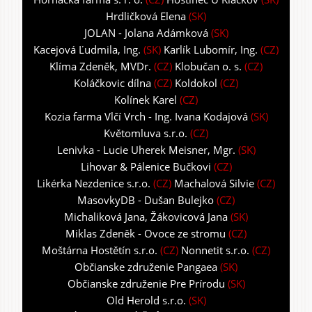
Hrdličková Elena
(SK)
JOLAN - Jolana Adámková
(SK)
Kacejová Ľudmila, Ing.
(SK)
Karlík Lubomír, Ing.
(CZ)
Klíma Zdeněk, MVDr.
(CZ)
Klobučan o. s.
(CZ)
Koláčkovic dílna
(CZ)
Koldokol
(CZ)
Kolínek Karel
(CZ)
Kozia farma Vlčí Vrch - Ing. Ivana Kodajová
(SK)
Květomluva s.r.o.
(CZ)
Lenivka - Lucie Uherek Meisner, Mgr.
(SK)
Lihovar & Pálenice Bučkovi
(CZ)
Likérka Nezdenice s.r.o.
(CZ)
Machalová Silvie
(CZ)
MasovkyDB - Dušan Bulejko
(CZ)
Michaliková Jana, Žákovicová Jana
(SK)
Miklas Zdeněk - Ovoce ze stromu
(CZ)
Moštárna Hostětín s.r.o.
(CZ)
Nonnetit s.r.o.
(CZ)
Občianske združenie Pangaea
(SK)
Občianske združenie Pre Prírodu
(SK)
Old Herold s.r.o.
(SK)