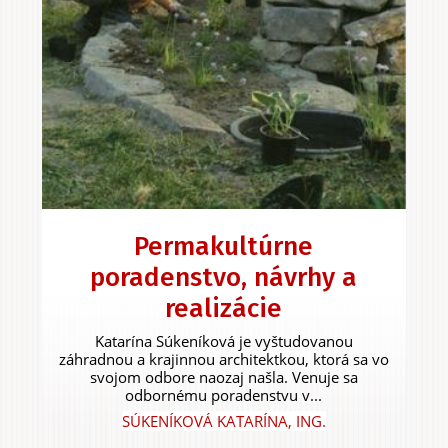
Permakultúrne
poradenstvo, návrhy a
realizácie
Katarína Súkeníková je vyštudovanou
záhradnou a krajinnou architektkou, ktorá sa vo
svojom odbore naozaj našla. Venuje sa
odbornému poradenstvu v...
SÚKENÍKOVÁ KATARÍNA, ING.