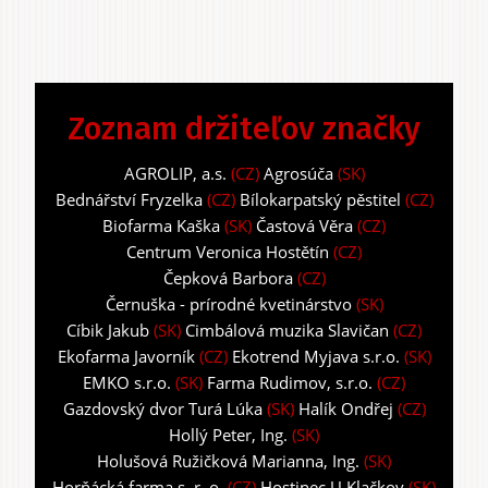
Zoznam držiteľov značky
AGROLIP, a.s.
(CZ)
Agrosúča
(SK)
Bednářství Fryzelka
(CZ)
Bílokarpatský pěstitel
(CZ)
Biofarma Kaška
(SK)
Častová Věra
(CZ)
Centrum Veronica Hostětín
(CZ)
Čepková Barbora
(CZ)
Černuška - prírodné kvetinárstvo
(SK)
Cíbik Jakub
(SK)
Cimbálová muzika Slavičan
(CZ)
Ekofarma Javorník
(CZ)
Ekotrend Myjava s.r.o.
(SK)
EMKO s.r.o.
(SK)
Farma Rudimov, s.r.o.
(CZ)
Gazdovský dvor Turá Lúka
(SK)
Halík Ondřej
(CZ)
Hollý Peter, Ing.
(SK)
Holušová Ružičková Marianna, Ing.
(SK)
Horňácká farma s. r. o.
(CZ)
Hostinec U Klačkov
(SK)