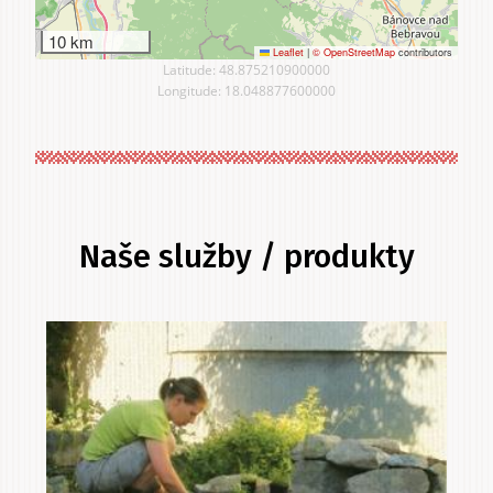
10 km
Leaflet
|
© OpenStreetMap
contributors
Latitude: 48.875210900000
Longitude: 18.048877600000
Naše služby / produkty