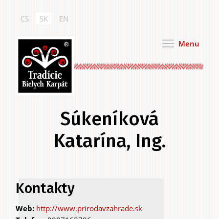
Skočiť
na
CS
SK
EN
hlavný
obsah
Menu
Tradície Bielych Karpát
Súkeníková
Katarína, Ing.
Primárne
Kontakty
.
karty
http://www.prirodavzahrade.sk