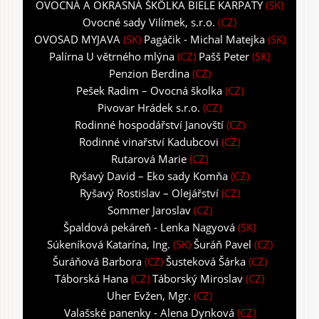
OVOCNÁ A OKRASNÁ ŠKÔLKA BIELE KARPATY
(SK)
Ovocné sady Vilímek, s.r.o.
(CZ)
OVOSAD MYJAVA
(SK)
Pagáčik - Michal Matejka
(SK)
Palírna U větrného mlýna
(CZ)
Pašš Peter
(SK)
Penzion Berdina
(CZ)
Pešek Radim – Ovocná školka
(CZ)
Pivovar Hrádek s.r.o.
(CZ)
Rodinné hospodářství Janovští
(CZ)
Rodinné vinařství Kadubcovi
(CZ)
Rutarová Marie
(CZ)
Ryšavý David – Eko sady Komňa
(CZ)
Ryšavý Rostislav – Olejářství
(CZ)
Sommer Jaroslav
(CZ)
Špaldová pekáreň - Lenka Nagyová
(SK)
Súkeníková Katarína, Ing.
(SK)
Šuráň Pavel
(CZ)
Šuráňová Barbora
(CZ)
Šusteková Šárka
(CZ)
Táborská Hana
(CZ)
Táborský Miroslav
(CZ)
Uher Evžen, Mgr.
(CZ)
Valašské panenky - Alena Dynková
(CZ)