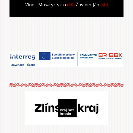
Víno - Masaryk s.r.o
(SK)
Žovinec Ján
(SK)