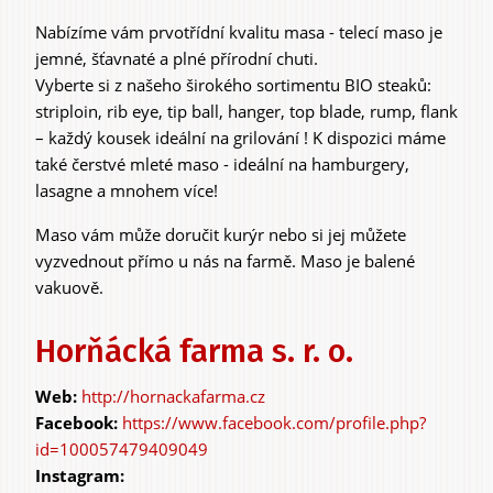
Nabízíme vám prvotřídní kvalitu masa - telecí maso je
jemné, šťavnaté a plné přírodní chuti.
Zážitky
Vyberte si z našeho širokého sortimentu BIO steaků:
a agroturistika
striploin, rib eye, tip ball, hanger, top blade, rump, flank
– každý kousek ideální na grilování ! K dispozici máme
také čerstvé mleté maso - ideální na hamburgery,
lasagne a mnohem více!
Maso vám může doručit kurýr nebo si jej můžete
vyzvednout přímo u nás na farmě. Maso je balené
vakuově.
Horňácká farma s. r. o.
http://hornackafarma.cz
https://www.facebook.com/profile.php?
id=100057479409049