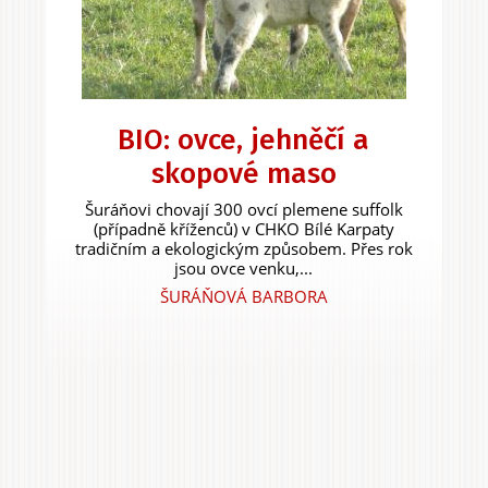
BIO: ovce, jehněčí a
skopové maso
Šuráňovi chovají 300 ovcí plemene suffolk
(případně kříženců) v CHKO Bílé Karpaty
tradičním a ekologickým způsobem. Přes rok
jsou ovce venku,...
ŠURÁŇOVÁ BARBORA