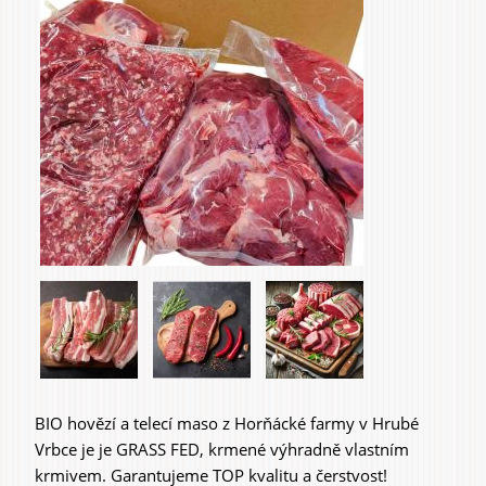
záložky
Do domu a bytu
Do zahrady a sadu
Služby
BIO hovězí a telecí maso z Horňácké farmy v Hrubé
Vrbce je je GRASS FED, krmené výhradně vlastním
krmivem. Garantujeme TOP kvalitu a čerstvost!