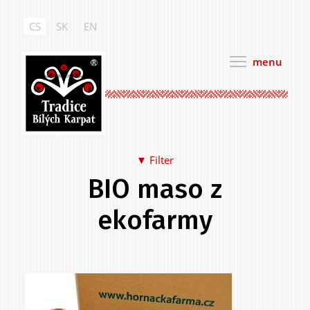
Přejít
k
CS
SK
EN
hlavnímu
obsahu
menu
Tradice Bílých Karpat
▼ Filter
BIO maso z
Jídlo a pití
ekofarmy
Hlavní
.
Na sebe