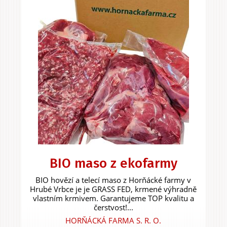
BIO maso z ekofarmy
BIO hovězí a telecí maso z Horňácké farmy v
Hrubé Vrbce je je GRASS FED, krmené výhradně
vlastním krmivem. Garantujeme TOP kvalitu a
čerstvost!...
HORŇÁCKÁ FARMA S. R. O.