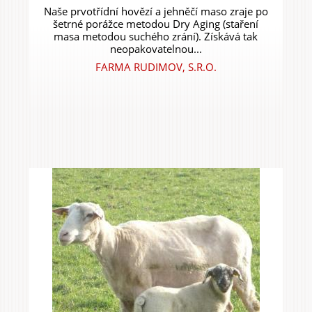
Naše prvotřídní hovězí a jehněčí maso zraje po
šetrné porážce metodou Dry Aging (staření
masa metodou suchého zrání). Získává tak
neopakovatelnou...
FARMA RUDIMOV, S.R.O.