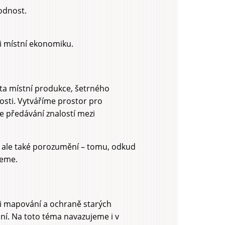
odnost.
 i místní ekonomiku.
ata místní produkce, šetrného
osti. Vytváříme prostor pro
e předávání znalostí mezi
, ale také porozumění – tomu, odkud
ijeme.
li mapování a ochraně starých
ní. Na toto téma navazujeme i v