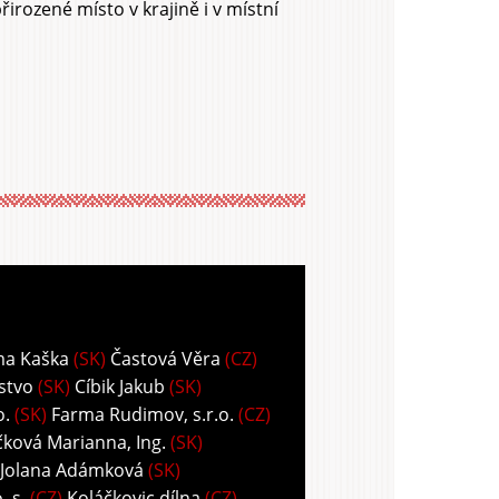
řirozené místo v krajině i v místní
ma Kaška
(SK)
Častová Věra
(CZ)
stvo
(SK)
Cíbik Jakub
(SK)
o.
(SK)
Farma Rudimov, s.r.o.
(CZ)
ková Marianna, Ing.
(SK)
 Jolana Adámková
(SK)
 s.
(CZ)
Koláčkovic dílna
(CZ)