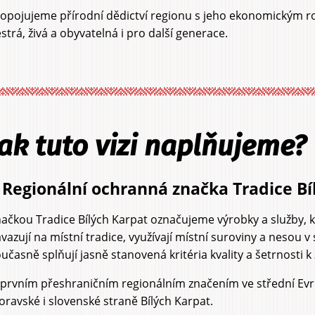
opojujeme přírodní dědictví regionu s jeho ekonomickým roz
strá, živá a obyvatelná i pro další generace.
Jak tuto vizi naplňujeme?
 Regionální ochranná značka Tradice B
ačkou Tradice Bílých Karpat označujeme výrobky a služby, kt
vazují na místní tradice, využívají místní suroviny a nesou v
učasně splňují jasně stanovená kritéria kvality a šetrnosti k
 prvním přeshraničním regionálním značením ve střední Ev
ravské i slovenské straně Bílých Karpat.