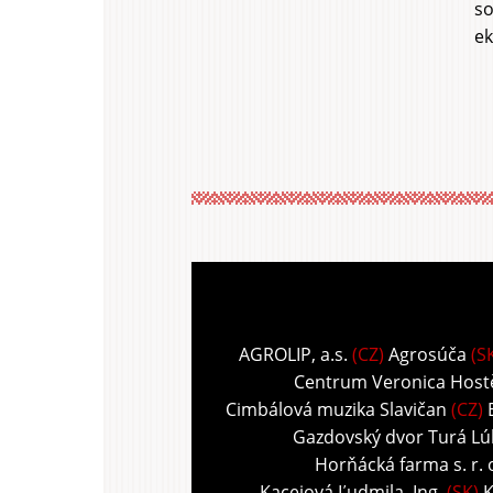
so
ek
AGROLIP, a.s.
(CZ)
Agrosúča
(S
Centrum Veronica Host
Cimbálová muzika Slavičan
(CZ)
Gazdovský dvor Turá Lú
Horňácká farma s. r. 
Kacejová Ľudmila, Ing.
(SK)
K