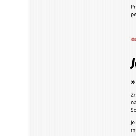
Pr
pe
»
Zn
na
So
Je
mo