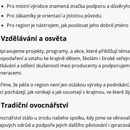
Pro místní výrobce znamená značka podporu a důvěryh
Pro zákazníky je orientací a jistotou původu.
Pro region je nástrojem, jak posilovat jeho dobré jméno
 Vzdělávání a osvěta
ipravujeme projekty, programy, a akce, které přibližují tém
spodaření a vztahu ke krajině dětem, školám i široké veřejn
tkávání a sdílení zkušeností mezi producenty a podporujem
neracemi.
říme, že péče o region není jen otázkou výroby a podnikání
ci pocházejí, jak vznikají a jak souvisejí s krajinou, ve které ž
 Tradiční ovocnářství
ocnářství stálo u zrodu našeho spolku, kdy jsme se věnova
ajových odrůd a podpoře jejich dalšího pěstování i zpracová