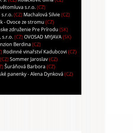
větomluva s.r.o.
(CZ)
s.r.o.
(CZ)
Machalová Silvie
(CZ)
k - Ovoce ze stromu
(CZ)
ske združenie Pre Prírodu
(SK)
s.r.o.
(CZ)
OVOSAD MYJAVA
(SK)
nzion Berdina
(CZ)
)
Rodinné vinařství Kadubcovi
(CZ)
(CZ)
Sommer Jaroslav
(CZ)
Z)
Šuráňová Barbora
(CZ)
ské panenky - Alena Dynková
(CZ)