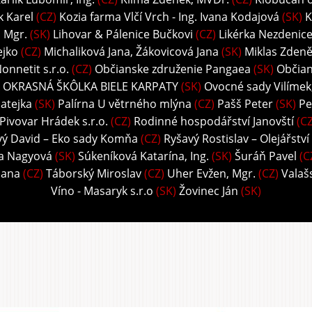
k Karel
(CZ)
Kozia farma Vlčí Vrch - Ing. Ivana Kodajová
(SK)
K
, Mgr.
(SK)
Lihovar & Pálenice Bučkovi
(CZ)
Likérka Nezdenice 
ejko
(CZ)
Michaliková Jana, Žákovicová Jana
(SK)
Miklas Zdeně
onnetit s.r.o.
(CZ)
Občianske združenie Pangaea
(SK)
Občian
 OKRASNÁ ŠKÔLKA BIELE KARPATY
(SK)
Ovocné sady Vilímek, 
atejka
(SK)
Palírna U větrného mlýna
(CZ)
Pašš Peter
(SK)
Pe
Pivovar Hrádek s.r.o.
(CZ)
Rodinné hospodářství Janovští
(CZ
vý David – Eko sady Komňa
(CZ)
Ryšavý Rostislav – Olejářství
ka Nagyová
(SK)
Súkeníková Katarína, Ing.
(SK)
Šuráň Pavel
(C
Hana
(CZ)
Táborský Miroslav
(CZ)
Uher Evžen, Mgr.
(CZ)
Valaš
Víno - Masaryk s.r.o
(SK)
Žovinec Ján
(SK)