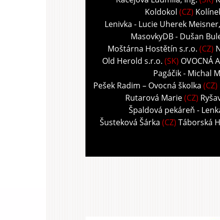
Koldokol
(CZ)
Kolíne
Lenivka - Lucie Uherek Meisner
MasovkyDB - Dušan Bul
Moštárna Hostětín s.r.o.
(CZ)
N
Old Herold s.r.o.
(SK)
OVOCNÁ A
Pagáčik - Michal M
Pešek Radim – Ovocná školka
(CZ)
Rutarová Marie
(CZ)
Ryša
Špaldová pekáreň - Len
Šusteková Šárka
(CZ)
Táborská 