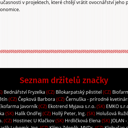
učasnosti v projektech, které chtějí vrátit ovocnářství jeho p
onomice.
Seznam držitelů značky
K)
Bednářství Fryzelka
(CZ)
Bílokarpatský pěstitel
(CZ)
Biofar
ětín
(CZ)
Čepková Barbora
(CZ)
Černuška - prírodné kvetinár
Ekofarma Javorník
(CZ)
Ekotrend Myjava s.r.o.
(SK)
EMKO s.r.
ka
(SK)
Halík Ondřej
(CZ)
Hollý Peter, Ing.
(SK)
Holušová Ružič
o.
(CZ)
Hostinec U Klačkov
(SK)
Hrdličková Elena
(SK)
JOLAN -
arlík Lubomír, Ing.
(CZ)
Klíma Zdeněk, MVDr.
(CZ)
Klobučan o.