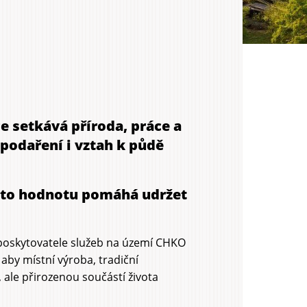
ce setkává příroda, práce a
podaření i vztah k půdě
tuto hodnotu pomáhá udržet
poskytovatele služeb na území CHKO
 aby místní výroba, tradiční
 ale přirozenou součástí života