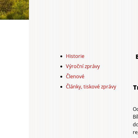
Historie
Hlavní
Výroční zprávy
záložky
Členové
Články, tiskové zprávy
T
Od
Bí
do
re