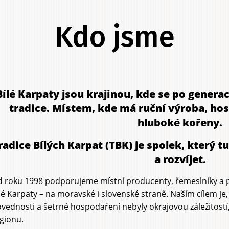
Kdo jsme
Bílé Karpaty jsou krajinou, kde se po genera
tradice. Místem, kde má ruční výroba, hos
hluboké kořeny.
radice Bílých Karpat (TBK)
je spolek, který 
a rozvíjet.
 roku 1998 podporujeme místní producenty, řemeslníky a 
lé Karpaty – na moravské i slovenské straně. Naším cílem je,
vednosti a šetrné hospodaření nebyly okrajovou záležitostí,
gionu.