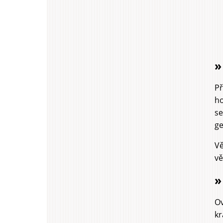
»
Př
ho
se
ge
Vě
vě
»
Ov
kr