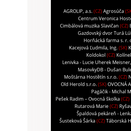
AGROLIP, a.s.
(CZ)
Agrosúča
(S
Centrum Veronica Host
Cimbálová muzika Slavičan
(CZ)
Gazdovský dvor Turá Lú
Horňácká farma s. r. 
Kacejová Ľudmila, Ing.
(SK)
K
Koldokol
(CZ)
Kolíne
Lenivka - Lucie Uherek Meisner
MasovkyDB - Dušan Bul
Moštárna Hostětín s.r.o.
(CZ)
N
Old Herold s.r.o.
(SK)
OVOCNÁ A
Pagáčik - Michal M
Pešek Radim – Ovocná školka
(CZ)
Rutarová Marie
(CZ)
Ryša
Špaldová pekáreň - Len
Šusteková Šárka
(CZ)
Táborská 