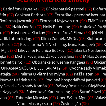
K)
Bednářství Fryzelka
(CZ)
Bílokarpatský pěstitel
(CZ)
Biofar
ětín
(CZ)
Čepková Barbora
(CZ)
Černuška - prírodné kvetinár
Ekofarma Javorník
(CZ)
Ekotrend Myjava s.r.o.
(SK)
EMKO s.r.
ka
(SK)
Halík Ondřej
(CZ)
Hollý Peter, Ing.
(SK)
Holušová Ružič
o.
(CZ)
Hostinec U Klačkov
(SK)
Hrdličková Elena
(SK)
JOLAN -
arlík Lubomír, Ing.
(CZ)
Klíma Zdeněk, MVDr.
(CZ)
Klobučan o.
k Karel
(CZ)
Kozia farma Vlčí Vrch - Ing. Ivana Kodajová
(SK)
K
, Mgr.
(SK)
Lihovar & Pálenice Bučkovi
(CZ)
Likérka Nezdenice 
ejko
(CZ)
Michaliková Jana, Žákovicová Jana
(SK)
Miklas Zdeně
onnetit s.r.o.
(CZ)
Občianske združenie Pangaea
(SK)
Občian
 OKRASNÁ ŠKÔLKA BIELE KARPATY
(SK)
Ovocné sady Vilímek, 
atejka
(SK)
Palírna U větrného mlýna
(CZ)
Pašš Peter
(SK)
Pe
Pivovar Hrádek s.r.o.
(CZ)
Rodinné hospodářství Janovští
(CZ
vý David – Eko sady Komňa
(CZ)
Ryšavý Rostislav – Olejářství
ka Nagyová
(SK)
Súkeníková Katarína, Ing.
(SK)
Šuráň Pavel
(C
Hana
(CZ)
Táborský Miroslav
(CZ)
Uher Evžen, Mgr.
(CZ)
Valaš
Víno - Masaryk s.r.o
(SK)
Žovinec Ján
(SK)