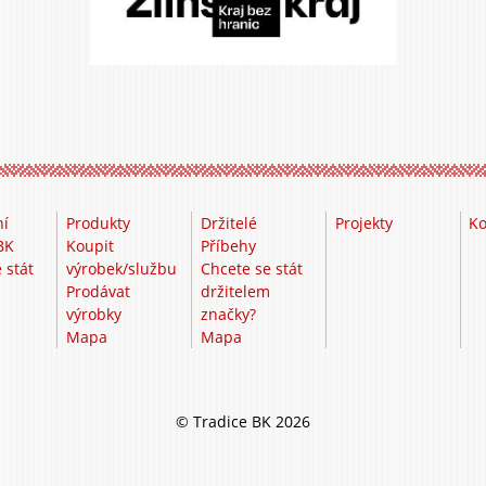
ní
Produkty
Držitelé
Projekty
Ko
BK
Koupit
Příbehy
 stát
výrobek/službu
Chcete se stát
m
Prodávat
držitelem
výrobky
značky?
Mapa
Mapa
© Tradice BK 2026