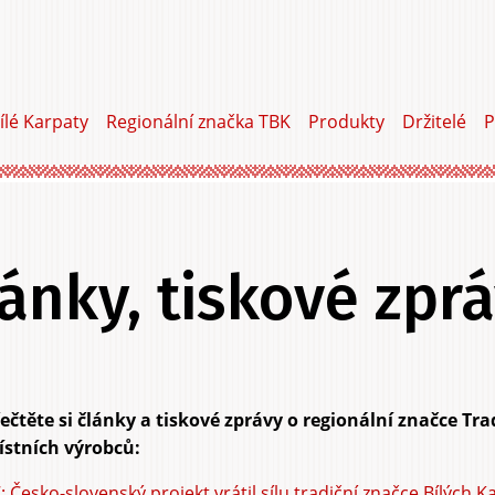
ílé Karpaty
Regionální značka TBK
Produkty
Držitelé
P
ánky, tiskové zpr
ečtěte si články a tiskové zprávy o regionální značce Tr
stních výrobců:
: Česko-slovenský projekt vrátil sílu tradiční značce Bílých Ka