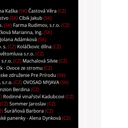
ma Kaška
(SK)
Častová Věra
(CZ)
stvo
(SK)
Cíbik Jakub
(SK)
o.
(SK)
Farma Rudimov, s.r.o.
(CZ)
ková Marianna, Ing.
(SK)
 Jolana Adámková
(SK)
 s.
(CZ)
Koláčkovic dílna
(CZ)
větomluva s.r.o.
(CZ)
s.r.o.
(CZ)
Machalová Silvie
(CZ)
k - Ovoce ze stromu
(CZ)
ske združenie Pre Prírodu
(SK)
s.r.o.
(CZ)
OVOSAD MYJAVA
(SK)
nzion Berdina
(CZ)
)
Rodinné vinařství Kadubcovi
(CZ)
(CZ)
Sommer Jaroslav
(CZ)
Z)
Šuráňová Barbora
(CZ)
ské panenky - Alena Dynková
(CZ)