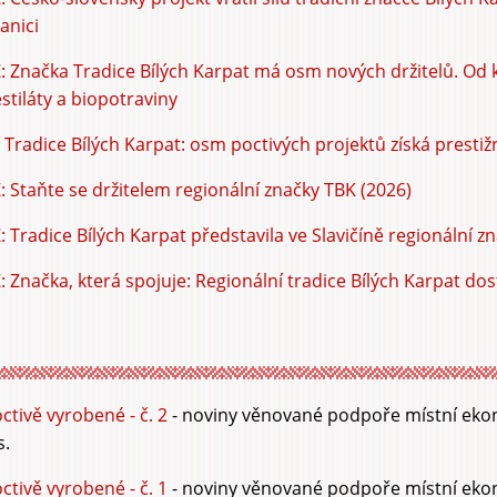
anici
:
Značka Tradice Bílých Karpat má osm nových držitelů. Od
stiláty a biopotraviny
: Tradice Bílých Karpat: osm poctivých projektů získá prestiž
: Staňte se držitelem regionální značky TBK (2026)
: Tradice Bílých Karpat představila ve Slavičíně regionální z
: Značka, která spojuje: Regionální tradice Bílých Karpat d
ctivě vyrobené - č. 2
- noviny věnované podpoře místní ekono
s.
ctivě vyrobené - č. 1
- noviny věnované podpoře místní ekonom