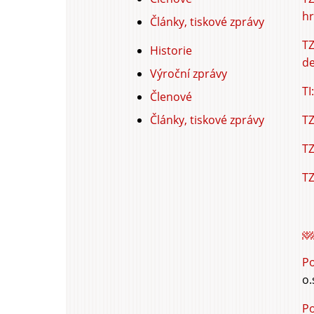
hr
Články, tiskové zprávy
TZ
Historie
de
Výroční zprávy
TI
Členové
Články, tiskové zprávy
TZ
TZ
TZ
Po
o.
Po