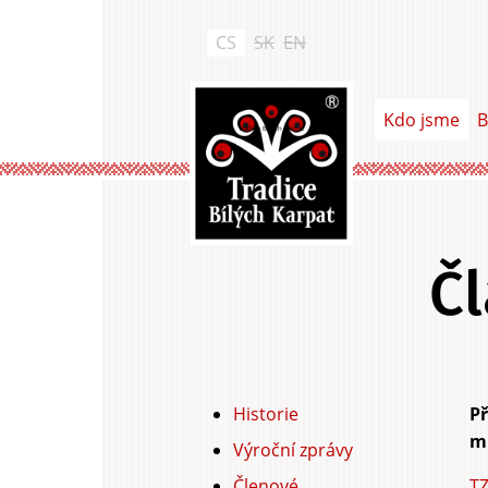
Přejít
k
CS
SK
EN
hlavnímu
obsahu
Kdo jsme
B
Tradice Bílých Karpat
Čl
Historie
Př
Hlavní
mí
Výroční zprávy
záložky
Členové
TZ