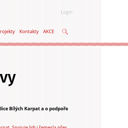
Login
rojekty
Kontakty
AKCE
Vyhledávání
ávy
adice Bílých Karpat a o podpoře
rpat. Spojuje lidi i řemesla přes