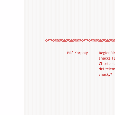
Bílé Karpaty
Regionál
značka T
Chcete se
držitele
značky?