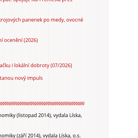
 krojových panenek po medy, ovocné
ní ocenění (2026)
načku i lokální dobroty (07/2026)
ostanou nový impuls
miky (listopad 2014), vydala Líska,
iky (září 2014), vydala Líska, o.s.