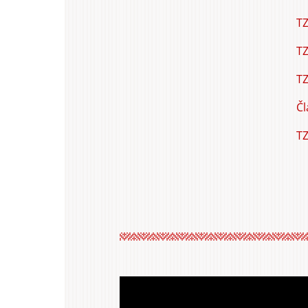
TZ
TZ
TZ
Čl
TZ