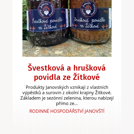
Švestková a hrušková
povidla ze Žítkové
Produkty Janovských vznikají z vlastních
výpěstků a surovin z okolní krajiny Žítkové.
Základem je sezónní zelenina, kterou nabízejí
přímo ze...
RODINNÉ HOSPODÁŘSTVÍ JANOVŠTÍ