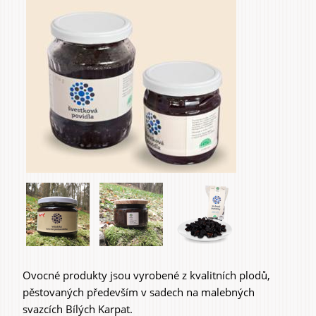
záložky
Do domu a bytu
Do zahrady a sadu
Služby
Ovocné produkty jsou vyrobené z kvalitních plodů,
pěstovaných především v sadech na malebných
svazcích Bílých Karpat.