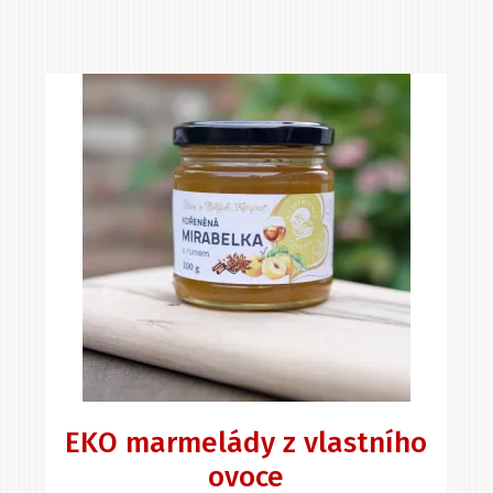
EKO marmelády z vlastního
ovoce