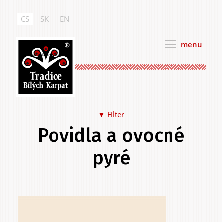
Přejít
k
CS
SK
EN
hlavnímu
obsahu
menu
Tradice Bílých Karpat
▼ Filter
Povidla a ovocné
Jídlo a pití
pyré
Hlavní
.
Na sebe