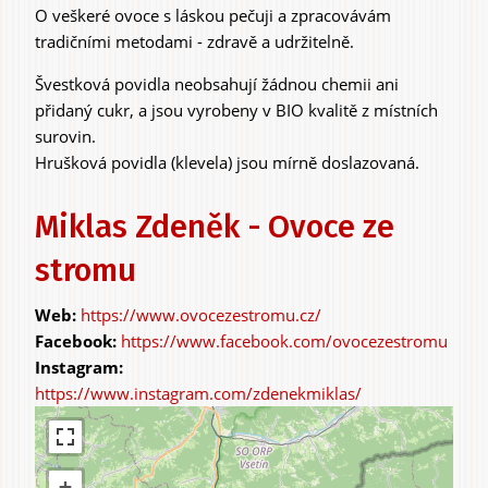
O veškeré ovoce s láskou pečuji a zpracovávám
tradičními metodami - zdravě a udržitelně.
Zážitky
Švestková povidla neobsahují žádnou chemii ani
a agroturistika
přidaný cukr, a jsou vyrobeny v BIO kvalitě z místních
surovin.
Hrušková povidla (klevela) jsou mírně doslazovaná.
Miklas Zdeněk - Ovoce ze
stromu
https://www.ovocezestromu.cz/
https://www.facebook.com/ovocezestromu
https://www.instagram.com/zdenekmiklas/