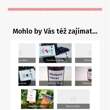
ze
stromu
Mohlo by Vás též zajímat...