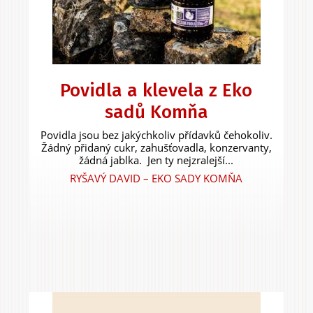
Povidla a klevela z Eko
sadů Komňa
Povidla jsou bez jakýchkoliv přídavků čehokoliv.
Žádný přidaný cukr, zahušťovadla, konzervanty,
žádná jablka. Jen ty nejzralejší...
RYŠAVÝ DAVID – EKO SADY KOMŇA