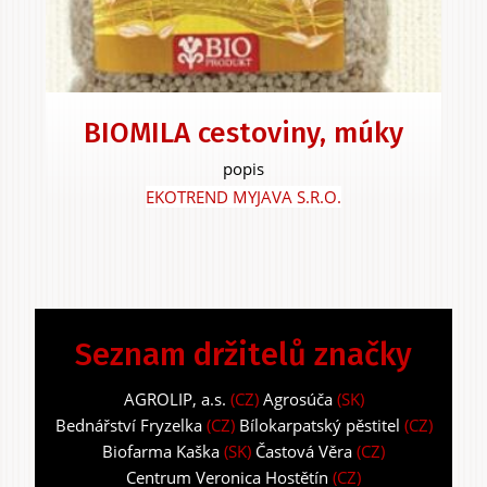
BIOMILA cestoviny, múky
popis
EKOTREND MYJAVA S.R.O.
Seznam držitelů značky
AGROLIP, a.s.
(CZ)
Agrosúča
(SK)
Bednářství Fryzelka
(CZ)
Bílokarpatský pěstitel
(CZ)
Biofarma Kaška
(SK)
Častová Věra
(CZ)
Centrum Veronica Hostětín
(CZ)