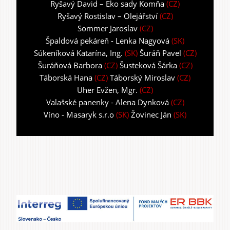
Ryšavý David – Eko sady Komňa
(CZ)
Ryšavý Rostislav – Olejářství
(CZ)
Sommer Jaroslav
(CZ)
Špaldová pekáreň - Lenka Nagyová
(SK)
Súkeníková Katarína, Ing.
(SK)
Šuráň Pavel
(CZ)
Šuráňová Barbora
(CZ)
Šusteková Šárka
(CZ)
Táborská Hana
(CZ)
Táborský Miroslav
(CZ)
Uher Evžen, Mgr.
(CZ)
Valašské panenky - Alena Dynková
(CZ)
Víno - Masaryk s.r.o
(SK)
Žovinec Ján
(SK)