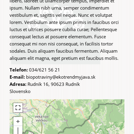
libero, laoreet ut ullamcorper tempus, imperdiet et
ipsum. Nullam nibh urna, semper condimentum
vestibulum et, sagittis vel neque. Nunc et volutpat
lorem. Vestibulum ante ipsum primis in faucibus orci
luctus et ultrices posuere cubilia curae; Pellentesque
consequat lectus at posuere elementum. Fusce
consequat mi non nisi consequat, in facilisis tortor
sodales. Duis aliquam faucibus fermentum. Aliquam
aliquam elit magna, eget pretium est faucibus mollis.
Telefon:
034/621 56 21
E-mail:
biopotraviny@ekotrendmyjava.sk
Adresa:
Rudník 16, 90623 Rudník
Slovensko