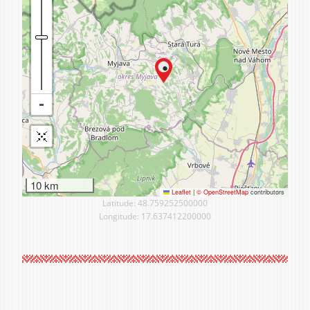
10 km
Leaflet
|
© OpenStreetMap
contributors
Latitude: 48.759252500000
Longitude: 17.637412200000