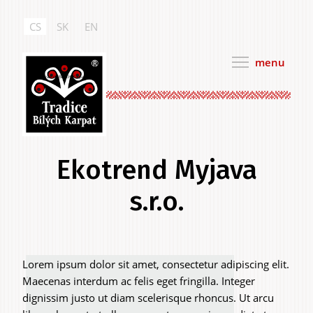
Přejít
k
CS
SK
EN
hlavnímu
obsahu
menu
Tradice Bílých Karpat
Ekotrend Myjava
s.r.o.
Hlavní
Lorem ipsum dolor sit amet, consectetur adipiscing elit.
.
Maecenas interdum ac felis eget fringilla. Integer
záložky
dignissim justo ut diam scelerisque rhoncus. Ut arcu