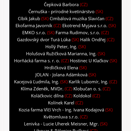
Čepková Barbora
(CZ)
Černuška - prírodné kvetinárstvo
(SK)
Cíbik Jakub
(SK)
Cimbálová muzika Slavičan
(CZ)
Ekofarma Javorník
(CZ)
Ekotrend Myjava s.r.o.
(SK)
EMKO s.r.o.
(SK)
Farma Rudimov, s.r.o.
(CZ)
Gazdovský dvor Turá Lúka
(SK)
Halík Ondřej
(CZ)
Hollý Peter, Ing.
(SK)
Holušová Ružičková Marianna, Ing.
(SK)
Horňácká farma s. r. o.
(CZ)
Hostinec U Klačkov
(SK)
Hrdličková Elena
(SK)
JOLAN - Jolana Adámková
(SK)
Kacejová Ľudmila, Ing.
(SK)
Karlík Lubomír, Ing.
(CZ)
Klíma Zdeněk, MVDr.
(CZ)
Klobučan o. s.
(CZ)
Koláčkovic dílna
(CZ)
Koldokol
(CZ)
Kolínek Karel
(CZ)
Kozia farma Vlčí Vrch - Ing. Ivana Kodajová
(SK)
Květomluva s.r.o.
(CZ)
Lenivka - Lucie Uherek Meisner, Mgr.
(SK)
Lihovar & Pálenice Bučkovi
(CZ)