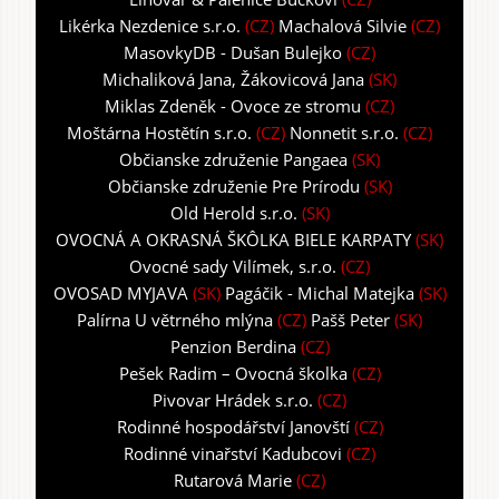
Likérka Nezdenice s.r.o.
(CZ)
Machalová Silvie
(CZ)
MasovkyDB - Dušan Bulejko
(CZ)
Michaliková Jana, Žákovicová Jana
(SK)
Miklas Zdeněk - Ovoce ze stromu
(CZ)
Moštárna Hostětín s.r.o.
(CZ)
Nonnetit s.r.o.
(CZ)
Občianske združenie Pangaea
(SK)
Občianske združenie Pre Prírodu
(SK)
Old Herold s.r.o.
(SK)
OVOCNÁ A OKRASNÁ ŠKÔLKA BIELE KARPATY
(SK)
Ovocné sady Vilímek, s.r.o.
(CZ)
OVOSAD MYJAVA
(SK)
Pagáčik - Michal Matejka
(SK)
Palírna U větrného mlýna
(CZ)
Pašš Peter
(SK)
Penzion Berdina
(CZ)
Pešek Radim – Ovocná školka
(CZ)
Pivovar Hrádek s.r.o.
(CZ)
Rodinné hospodářství Janovští
(CZ)
Rodinné vinařství Kadubcovi
(CZ)
Rutarová Marie
(CZ)