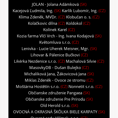
JOLAN - Jolana Adámková
(SK)
Kacejová Ľudmila, Ing.
(SK)
Karlík Lubomír, Ing.
(CZ)
Klíma Zdeněk, MVDr.
(CZ)
Klobučan o. s.
(CZ)
Koláčkovic dílna
(CZ)
Koldokol
(CZ)
Kolínek Karel
(CZ)
Kozia farma Vlčí Vrch - Ing. Ivana Kodajová
(SK)
Květomluva s.r.o.
(CZ)
Lenivka - Lucie Uherek Meisner, Mgr.
(SK)
Lihovar & Pálenice Bučkovi
(CZ)
Likérka Nezdenice s.r.o.
(CZ)
Machalová Silvie
(CZ)
MasovkyDB - Dušan Bulejko
(CZ)
Michaliková Jana, Žákovicová Jana
(SK)
Miklas Zdeněk - Ovoce ze stromu
(CZ)
Moštárna Hostětín s.r.o.
(CZ)
Nonnetit s.r.o.
(CZ)
Občianske združenie Pangaea
(SK)
Občianske združenie Pre Prírodu
(SK)
Old Herold s.r.o.
(SK)
OVOCNÁ A OKRASNÁ ŠKÔLKA BIELE KARPATY
(SK)