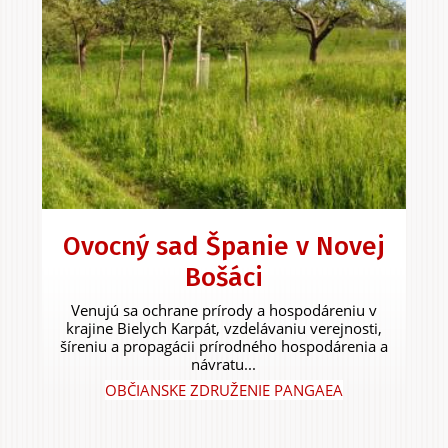
Ovocný sad Španie v Novej
Bošáci
Venujú sa ochrane prírody a hospodáreniu v
krajine Bielych Karpát, vzdelávaniu verejnosti,
šíreniu a propagácii prírodného hospodárenia a
návratu...
OBČIANSKE ZDRUŽENIE PANGAEA