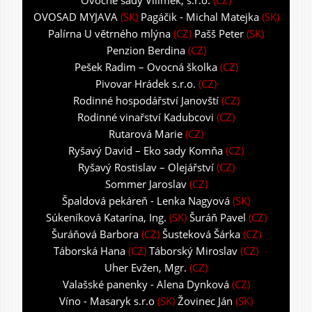
Ovocné sady Vilímek, s.r.o.
(CZ)
OVOSAD MYJAVA
(SK)
Pagáčik - Michal Matejka
(SK)
Palírna U větrného mlýna
(CZ)
Pašš Peter
(SK)
Penzion Berdina
(CZ)
Pešek Radim – Ovocná školka
(CZ)
Pivovar Hrádek s.r.o.
(CZ)
Rodinné hospodářství Janovští
(CZ)
Rodinné vinařství Kadubcovi
(CZ)
Rutarová Marie
(CZ)
Ryšavý David – Eko sady Komňa
(CZ)
Ryšavý Rostislav – Olejářství
(CZ)
Sommer Jaroslav
(CZ)
Špaldová pekáreň - Lenka Nagyová
(SK)
Súkeníková Katarína, Ing.
(SK)
Šuráň Pavel
(CZ)
Šuráňová Barbora
(CZ)
Šusteková Šárka
(CZ)
Táborská Hana
(CZ)
Táborský Miroslav
(CZ)
Uher Evžen, Mgr.
(CZ)
Valašské panenky - Alena Dynková
(CZ)
Víno - Masaryk s.r.o
(SK)
Žovinec Ján
(SK)