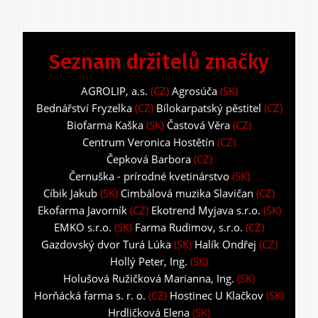
Seznam držitelů značky
AGROLIP, a.s.
(CZ)
Agrosúča
(SK)
Bednářství Fryzelka
(CZ)
Bílokarpatský pěstitel
(CZ)
Biofarma Kaška
(SK)
Častová Věra
(CZ)
Centrum Veronica Hostětín
(CZ)
Čepková Barbora
(CZ)
Černuška - prírodné kvetinárstvo
(SK)
Cíbik Jakub
(SK)
Cimbálová muzika Slavičan
(CZ)
Ekofarma Javorník
(CZ)
Ekotrend Myjava s.r.o.
(SK)
EMKO s.r.o.
(SK)
Farma Rudimov, s.r.o.
(CZ)
Gazdovský dvor Turá Lúka
(SK)
Halík Ondřej
(CZ)
Hollý Peter, Ing.
(SK)
Holušová Ružičková Marianna, Ing.
(SK)
Horňácká farma s. r. o.
(CZ)
Hostinec U Klačkov
(SK)
Hrdličková Elena
(SK)