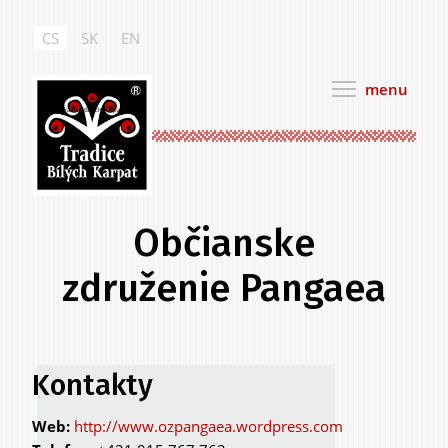
Přejít
k
CS
SK
EN
hlavnímu
obsahu
menu
Tradice Bílých Karpat
Občianske
združenie Pangaea
Hlavní
Kontakty
.
záložky
http://www.ozpangaea.wordpress.com