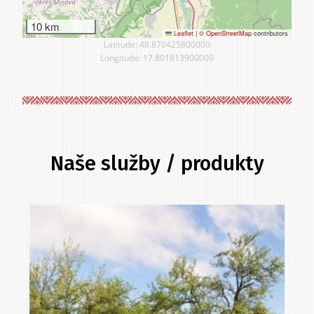
10 km
Leaflet
|
© OpenStreetMap
contributors
Latitude: 48.870425800000
Longitude: 17.801813900000
Naše služby / produkty