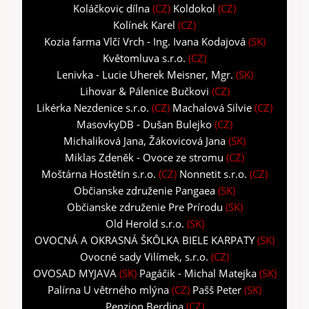
Koláčkovic dílna
(CZ)
Koldokol
(CZ)
Kolínek Karel
(CZ)
Kozia farma Vlčí Vrch - Ing. Ivana Kodajová
(SK)
Květomluva s.r.o.
(CZ)
Lenivka - Lucie Uherek Meisner, Mgr.
(SK)
Lihovar & Pálenice Bučkovi
(CZ)
Likérka Nezdenice s.r.o.
(CZ)
Machalová Silvie
(CZ)
MasovkyDB - Dušan Bulejko
(CZ)
Michaliková Jana, Žákovicová Jana
(SK)
Miklas Zdeněk - Ovoce ze stromu
(CZ)
Moštárna Hostětín s.r.o.
(CZ)
Nonnetit s.r.o.
(CZ)
Občianske združenie Pangaea
(SK)
Občianske združenie Pre Prírodu
(SK)
Old Herold s.r.o.
(SK)
OVOCNÁ A OKRASNÁ ŠKÔLKA BIELE KARPATY
(SK)
Ovocné sady Vilímek, s.r.o.
(CZ)
OVOSAD MYJAVA
(SK)
Pagáčik - Michal Matejka
(SK)
Palírna U větrného mlýna
(CZ)
Pašš Peter
(SK)
Penzion Berdina
(CZ)