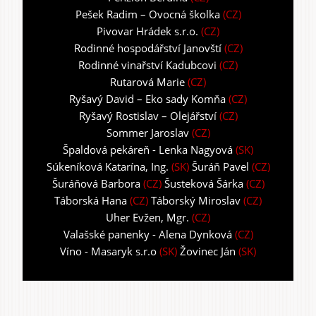
Pešek Radim – Ovocná školka
(CZ)
Pivovar Hrádek s.r.o.
(CZ)
Rodinné hospodářství Janovští
(CZ)
Rodinné vinařství Kadubcovi
(CZ)
Rutarová Marie
(CZ)
Ryšavý David – Eko sady Komňa
(CZ)
Ryšavý Rostislav – Olejářství
(CZ)
Sommer Jaroslav
(CZ)
Špaldová pekáreň - Lenka Nagyová
(SK)
Súkeníková Katarína, Ing.
(SK)
Šuráň Pavel
(CZ)
Šuráňová Barbora
(CZ)
Šusteková Šárka
(CZ)
Táborská Hana
(CZ)
Táborský Miroslav
(CZ)
Uher Evžen, Mgr.
(CZ)
Valašské panenky - Alena Dynková
(CZ)
Víno - Masaryk s.r.o
(SK)
Žovinec Ján
(SK)