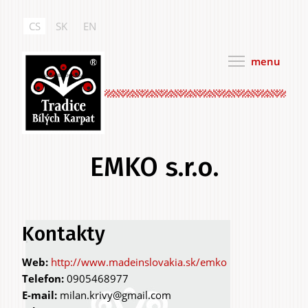
Přejít
k
CS
SK
EN
hlavnímu
obsahu
menu
Tradice Bílých Karpat
EMKO s.r.o.
Hlavní
Kontakty
.
záložky
http://www.madeinslovakia.sk/emko
Telefon:
0905468977
E-mail:
milan.krivy@gmail.com