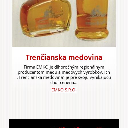
Trenčianska medovina
Firma EMKO je dlhoročným regionálnym
producentom medu a medových výrobkov. Ich
„Trenčianska medovina" je pre svoju vynikajúcu
chuť cenená...
EMKO S.R.O.