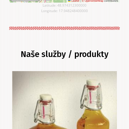
Leaflet
|
© OpenStreetMap
contributors
Latitude: 48.974312300000
Longitude: 17.948248400000
Naše služby / produkty