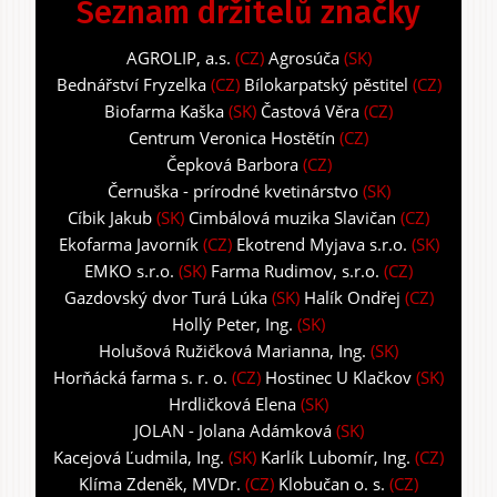
Seznam držitelů značky
AGROLIP, a.s.
(CZ)
Agrosúča
(SK)
Bednářství Fryzelka
(CZ)
Bílokarpatský pěstitel
(CZ)
Biofarma Kaška
(SK)
Častová Věra
(CZ)
Centrum Veronica Hostětín
(CZ)
Čepková Barbora
(CZ)
Černuška - prírodné kvetinárstvo
(SK)
Cíbik Jakub
(SK)
Cimbálová muzika Slavičan
(CZ)
Ekofarma Javorník
(CZ)
Ekotrend Myjava s.r.o.
(SK)
EMKO s.r.o.
(SK)
Farma Rudimov, s.r.o.
(CZ)
Gazdovský dvor Turá Lúka
(SK)
Halík Ondřej
(CZ)
Hollý Peter, Ing.
(SK)
Holušová Ružičková Marianna, Ing.
(SK)
Horňácká farma s. r. o.
(CZ)
Hostinec U Klačkov
(SK)
Hrdličková Elena
(SK)
JOLAN - Jolana Adámková
(SK)
Kacejová Ľudmila, Ing.
(SK)
Karlík Lubomír, Ing.
(CZ)
Klíma Zdeněk, MVDr.
(CZ)
Klobučan o. s.
(CZ)